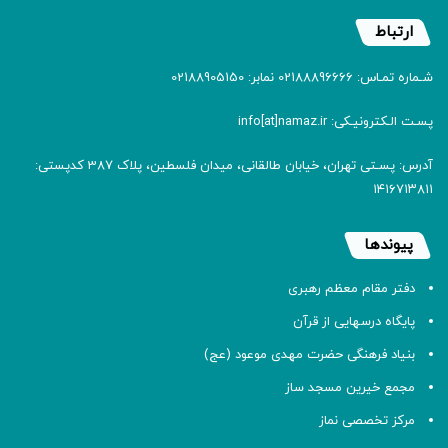
ارتباط
شـماره تمـاس: 02188896666 نمابر: 02188905150
پسـت الـکترونیـکی: info[at]namaz.ir
آدرس: پسـتی تهران، خیابان طالقانی، میدان فلسطین، پلاک 387 کدپستی:
۱۴۱۶۷۱۳۸۱۱
پیوندها
دفتر مقام معظم رهبری
پایگاه درسهایی از قرآن
بنیاد فرهنگی حضرت مهدی موعود (عج)
مجمع خیرین مسجد ساز
مرکز تخصصی نماز