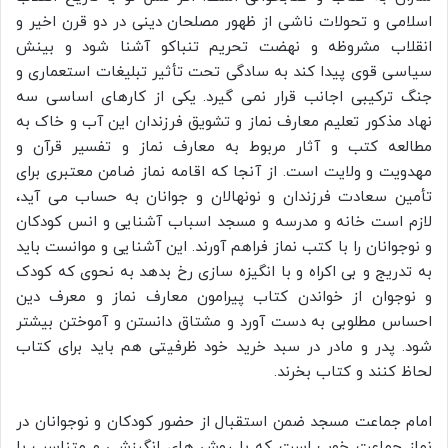
اسلامی و تحولات ناشی از ظهور مصلحان دینی در دو قرن اخیر و
انقلاب مشروظه و نهضت تحریم تنباکو آشنا شود و بینش
سیاسی قوی پیدا کند به سادگی تحت تأثیر تبلیغات استعماری و
جنگ ترکیبی اجانب قرار نمی گیرد. یکی از کارهای اساسی سه
نهاد مذکور تعلیم معارف نماز و تشویق فرزندان این آب و خاک به
مطالعه کتب و آثار مربوط به معارف نماز و تفسیر قرآن و
مهدویت و ولایت است. از آنجا که اقامه نماز ضامن معتبری برای
تأمین سعادت فرزندان و نونهالان و جوانان به حساب می آید،
لازم است خانه و مدرسه و مسجد اسباب آشنایی و انس کودکان
و نوجوانان را با کتب نماز فراهم آورند. این آشنایی و موانست باید
به تدریج و بی اکراه و با انگیزه سازی رخ بدهد به نحوی که کودک
و نوجوان از خواندن کتاب پیرامون معارف نماز و معرف دین
احساس مطلوبی به دست آورد و مشتاق دانستن و آموختن بیشتر
شود. پدر و مادر در سبد خرید خود ظرفیتی هم باید برای کتاب
لحاظ کنند و کتاب بخرند.
امام جماعت مسجد ضمن استقبال از حضور کودکان و نوجوانان در
نماز جماعت خوب است که با روش های انگیزشی و متناسب با