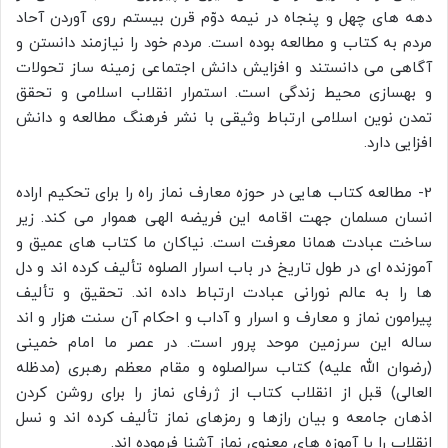
دهه های چهل و پنجاه در نیمه دوّم قرن بیستم روی آوردن آحاد
مردم به کتاب و مطالعه بوده است. مردم خود را نیازمند دانستن و
آگاهی می دانستند و افزایش دانش اجتماعی زمینه ساز تحولات
و بهسازی محیط زندگی است. استمرار انقلاب اسلامی و تحقق
تمدن نوین اسلامی ارتباط وثیقی با نشر فرهنگ مطالعه و دانش
افزایی دارد.
2- مطالعه کتاب هایی در حوزه معارف نماز راه را برای تحکیم اراده
انسان مسلمان جهت اقامه این فریضه الهی هموار می کند. زیر
ساخت عبادت همانا معرفت است. نیاکان ما کتاب های عمیق و
آموزنده ای در طول تاریخ در باب اسرار الصلوه تألیف کرده اند و دل
ها را به عالم نورانی عبادت ارتباط داده اند. تحقیق و تألیف
پیرامون نماز و معارف و اسرار و آداب و احکام آن سنت هزار و اند
ساله این سرزمین موحد پرور است. در عصر ما امام خمینی
(رضوان الله علیه) کتاب سرالصلوه و مقام معظم رهبری (مدظله
العالی) قبل از انقلاب کتاب از ژرفای نماز را برای روشن کردن
اذهان جامعه و بیان رازها و رمزهای نماز تألیف کرده اند و نسل
انقلاب را با آموزه های معنوی نماز آشنا فرموده اند.