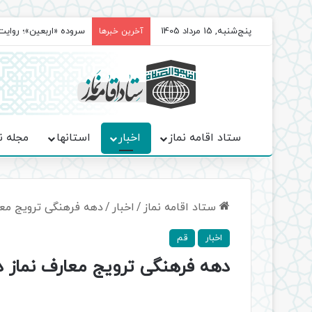
پنج‌شنبه, 15 مرداد 1405
سروده‌ «اربعین»؛ روا
آخرین خبرها
ستاد اقامه نماز
اخبار
استانها
مجله ن
ستاد اقامه نماز
/
اخبار
/
دهه فرهنگی ترویج معا
اخبار
قم
دهه فرهنگی ترویج معارف نماز د