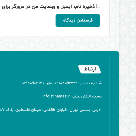
ذخیره نام، ایمیل و وبسایت من در مرورگر برای 
ارتباط
شـماره تمـاس: 02188896666 نمابر: 02188905150
پسـت الـکترونیـکی: info[at]namaz.ir
آدرس: پسـتی تهران، خیابان طالقانی، میدان فلسطین، پلاک 387 کدپستی: ۱۴۱۶۷۱۳۸۱۱