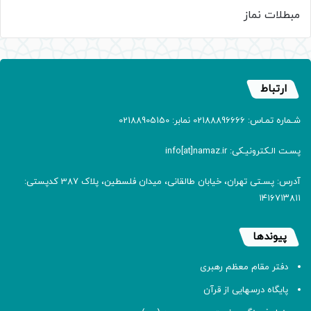
مبطلات نماز
ارتباط
شـماره تمـاس: 02188896666 نمابر: 02188905150
پسـت الـکترونیـکی: info[at]namaz.ir
آدرس: پسـتی تهران، خیابان طالقانی، میدان فلسطین، پلاک 387 کدپستی:
۱۴۱۶۷۱۳۸۱۱
پیوندها
دفتر مقام معظم رهبری
پایگاه درسهایی از قرآن