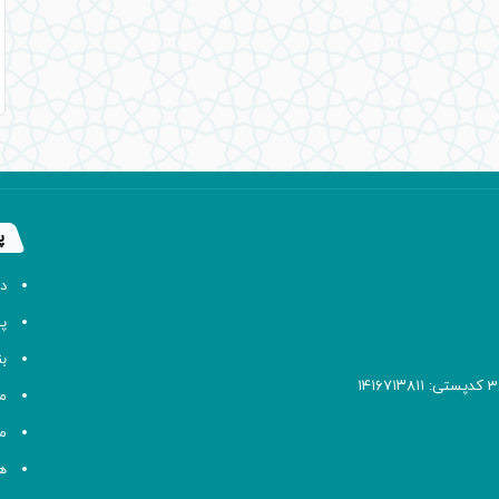
پ
د
پا
ب
م
م
ه