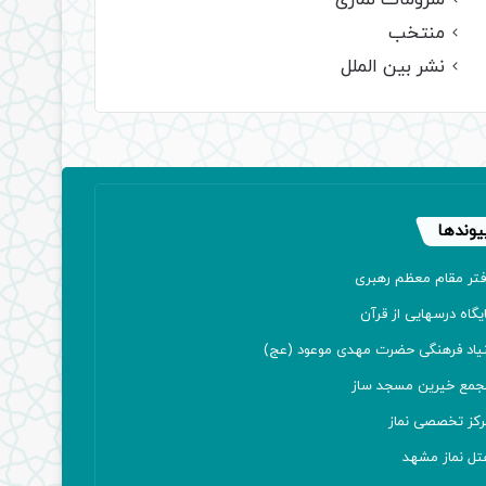
ملزومات نمازی
منتخب
نشر بین الملل
یوندها
فتر مقام معظم رهبری
یگاه درسهایی از قرآن
نیاد فرهنگی حضرت مهدی موعود (عج)
جمع خیرین مسجد ساز
رکز تخصصی نماز
تل نماز مشهد