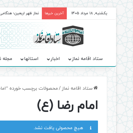
یکشنبه, 18 مرداد 1405
نماز ظهر اربعین؛ هنگامی
آخرین خبرها
ستاد اقامه نماز
اخبار
استانها
مجله ن
ستاد اقامه نماز
/
محصولات برچسب خورده “امام 
امام رضا (ع)
هیچ محصولی یافت نشد.