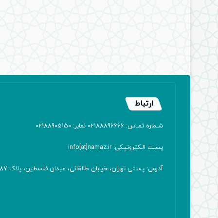
ارتباط
شـماره تمـاس: 02188896666 نمابر: 02188905150
پسـت الـکترونیـکی: info[at]namaz.ir
آدرس: پسـتی تهران، خیابان طالقانی، میدان فلسطین، پلاک 387 کدپستی: ۱۴۱۶۷۱۳۸۱۱