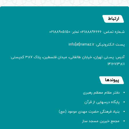
ارتباط
شـماره تمـاس: 02188896666 نمابر: 02188905150
پسـت الـکترونیـکی: info[at]namaz.ir
آدرس: پسـتی تهران، خیابان طالقانی، میدان فلسطین، پلاک 387 کدپستی:
۱۴۱۶۷۱۳۸۱۱
پیوندها
دفتر مقام معظم رهبری
پایگاه درسهایی از قرآن
بنیاد فرهنگی حضرت مهدی موعود (عج)
مجمع خیرین مسجد ساز