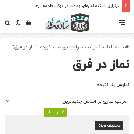
برگزاری باشکوه نمازهای جماعت در موکب فاطمه الزهرا (س)
فهرست
تغییر پ
مشاهده سبد 
جس
ستاد اقامه نماز
/
محصولات برچسب خورده “نماز در فرق”
نماز در فرق
نمایش یک نتیجه
6 در انبار
تخفیف ویژه!