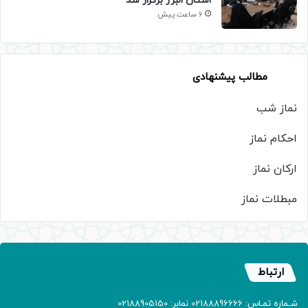
استان البرز برگزار شد
6 ساعت پیش
مطالب پیشنهادی
نماز شب
احکام نماز
ارکان نماز
مبطلات نماز
ارتباط
شـماره تمـاس: 02188896666 نمابر: 02188905150