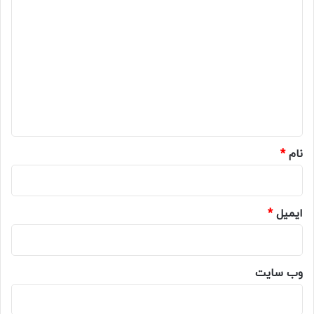
د
ی
د
گ
ا
ه
*
نام
*
ایمیل
*
وب‌ سایت