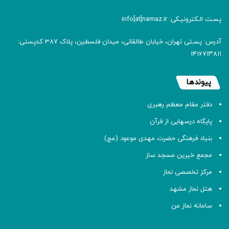
پسـت الـکترونیـکی: info[at]namaz.ir
آدرس: پسـتی تهران، خیابان طالقانی، میدان فلسطین، پلاک 387 کدپستی:
۱۴۱۶۷۱۳۸۱۱
پیوندها
دفتر مقام معظم رهبری
پایگاه درسهایی از قرآن
بنیاد فرهنگی حضرت مهدی موعود (عج)
مجمع خیرین مسجد ساز
مرکز تخصصی نماز
هتل نماز مشهد
سامانه نماز من