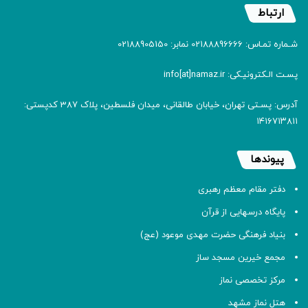
ارتباط
شـماره تمـاس: 02188896666 نمابر: 02188905150
پسـت الـکترونیـکی: info[at]namaz.ir
آدرس: پسـتی تهران، خیابان طالقانی، میدان فلسطین، پلاک 387 کدپستی:
۱۴۱۶۷۱۳۸۱۱
پیوندها
دفتر مقام معظم رهبری
پایگاه درسهایی از قرآن
بنیاد فرهنگی حضرت مهدی موعود (عج)
مجمع خیرین مسجد ساز
مرکز تخصصی نماز
هتل نماز مشهد