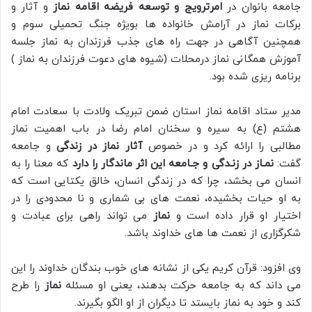
جامعه بانوان در
امرترویج و توسعه فریضه اقامه نماز
و آثار و
برکات نماز در آرامش خانواده ها بویژه جنگ تحمیلی سوم و
همچنین آگاهی در جهت راه های جذب فرزندان به نماز جلسه
آموزش همگانی نماز درمحلات (شیوه های دعوت فرزندان به نماز )
برنامه ریزی شده بود.
مدیر ستاد اقامه نماز استان ضمن تبریک ولادت با سعادت امام
هشتم (ع) به سیره و سخنان امام رضا در باب اهمیت نماز
مطالبی را ارائه کرد و در خصوص
آثار نماز در زندگی
و جامعه
گفت:
نمـاز در زنـدگی و جـامعه این اثر ماندگار را دارد
که معنا را به
انسان می بخشد، چرا که در زندگی انسان، خالق یکتایی است که
به او حیات بخشیده، نعمت های بی شماری و نا محدودی را در
اختیار او قرار داده است و
نماز
می تواند راهی برای عبادت و
شکرگزاری از نعمت ها های خداوند باشد.
وی افزود: قرآن کریم یکی از نشانه های خوب بندگان خداوند را این
می داند که به جامعه حرکت بدهند، یعنی او مسئله
نماز
را طرح
کند و خود به نماز بایستد تا دیگران از او الگو بگیرند.