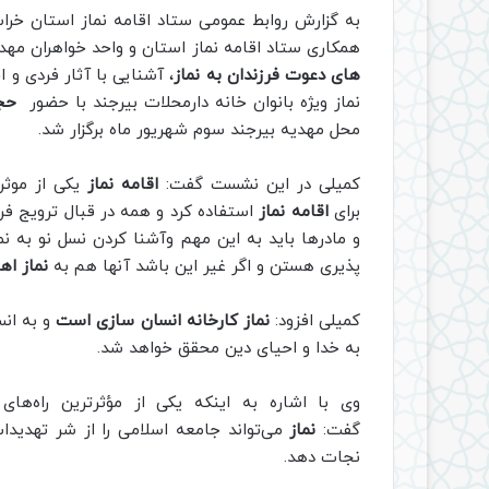
به گزارش روابط عمومی ستاد اقامه نماز استان خ
همکاری ستاد اقامه نماز استان و واحد خواهران مهد
های دعوت فرزندان به نماز
، آشنایی با آثار فردی و
نماز ویژه بانوان خانه دارمحلات بیرجند با حضور
حجت
محل مهدیه بیرجند سوم شهریور ماه برگزار شد.
کمیلی در این نشست گفت:
اقامه نماز
یکی از موثر
برای
اقامه نماز
استفاده کرد و همه در قبال ترویج ف
و مادرها باید به این مهم وآشنا کردن نسل نو به نم
پذیری هستن و اگر غیر این باشد آنها هم به
نماز ا
کمیلی افزود:
نماز کارخانه انسان سازی است
و به ان
به خدا و احیای دین محقق خواهد شد.
وی با اشاره به اینکه یکی از مؤثرترین راه‌ه
گفت:
نماز
می‌تواند جامعه اسلامی را از شر تهدید
نجات دهد.