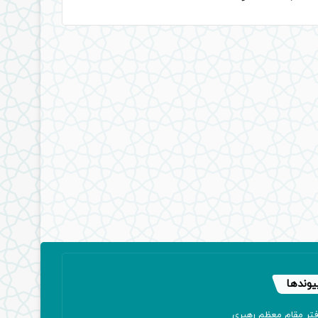
یوندها
فتر مقام معظم رهبری