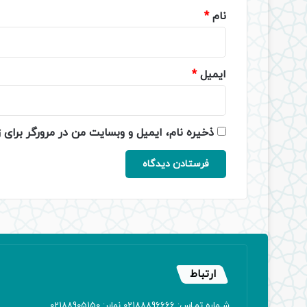
نام
*
ایمیل
*
ذخیره نام، ایمیل و وبسایت من در مرورگر برای 
ارتباط
شـماره تمـاس: 02188896666 نمابر: 02188905150