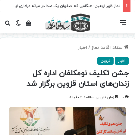
نماز ظهر اربعین؛ هنگامی که اصفهان یک صدا در میانه عزاداری ایستاد
فهرست
تغییر پ
مشاهده سبد 
جس
ستاد اقامه نماز
/
اخبار
اخبار
قزوین
جشن تکلیف نومکلفان اداره کل
زندان‌های استان قزوین برگزار شد
0
زمان تقریبی مطالعه 2 دقیقه