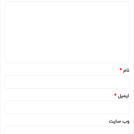
د
ی
د
گ
ا
ه
*
نام
*
ایمیل
*
وب‌ سایت