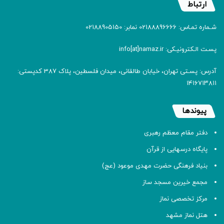
ارتباط
شـماره تمـاس: 02188896666 نمابر: 02188905150
پسـت الـکترونیـکی: info[at]namaz.ir
آدرس: پسـتی تهران، خیابان طالقانی، میدان فلسطین، پلاک 387 کدپستی:
۱۴۱۶۷۱۳۸۱۱
پیوندها
دفتر مقام معظم رهبری
پایگاه درسهایی از قرآن
بنیاد فرهنگی حضرت مهدی موعود (عج)
مجمع خیرین مسجد ساز
مرکز تخصصی نماز
هتل نماز مشهد