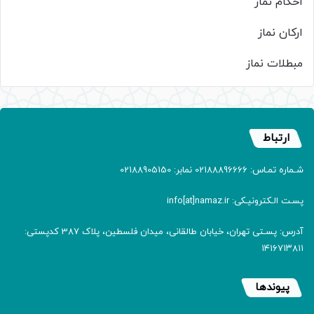
احکام نماز
ارکان نماز
مبطلات نماز
ارتباط
شـماره تمـاس: 02188896666 نمابر: 02188905150
پسـت الـکترونیـکی: info[at]namaz.ir
آدرس: پسـتی تهران، خیابان طالقانی، میدان فلسطین، پلاک 387 کدپستی:
۱۴۱۶۷۱۳۸۱۱
پیوندها