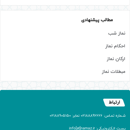
مطالب پیشنهادی
نماز شب
احکام نماز
ارکان نماز
مبطلات نماز
ارتباط
شـماره تمـاس: 02188896666 نمابر: 02188905150
پسـت الـکترونیـکی: info[at]namaz.ir