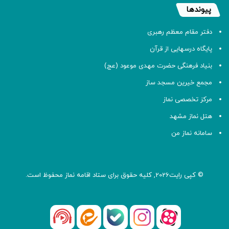
پیوندها
دفتر مقام معظم رهبری
پایگاه درسهایی از قرآن
بنیاد فرهنگی حضرت مهدی موعود (عج)
مجمع خیرین مسجد ساز
مرکز تخصصی نماز
هتل نماز مشهد
سامانه نماز من
© کپی رایت2026, کلیه حقوق برای ستاد اقامه
نماز
محفوظ است.
آپارات
بله
اینستاگرام
ایتا
شنوتو