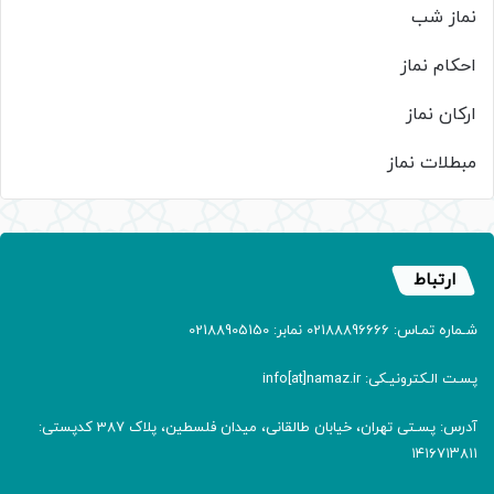
نماز شب
احکام نماز
ارکان نماز
مبطلات نماز
ارتباط
شـماره تمـاس: 02188896666 نمابر: 02188905150
پسـت الـکترونیـکی: info[at]namaz.ir
آدرس: پسـتی تهران، خیابان طالقانی، میدان فلسطین، پلاک 387 کدپستی:
۱۴۱۶۷۱۳۸۱۱