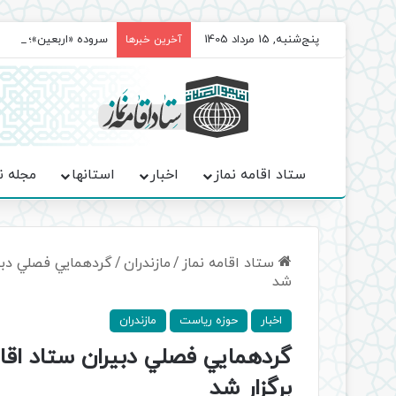
پنج‌شنبه, 15 مرداد 1405
سروده‌ «اربعین»؛ روا
آخرین خبرها
ستاد اقامه نماز
اخبار
استانها
مجله ن
ستاد اقامه نماز
/
مازندران
/
گردهمايي فصلي دبير
شد
اخبار
حوزه ریاست
مازندران
گردهمايي فصلي دبيران ستاد اقام
برگزار شد