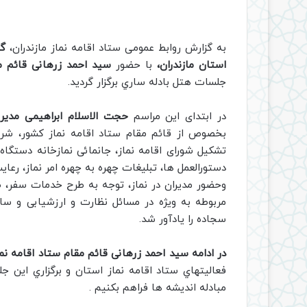
به گزارش روابط عمومی ستاد اقامه نماز مازندران،
گر
استان مازندران،
با حضور
سید احمد زرهانی قائم مق
جلسات هتل بادله ساري برگزار گرديد.
در ابتدای این مراسم
حجت الاسلام ابراهیمی مدیر س
بخصوص از قائم مقام ستاد اقامه نماز كشور، شرح 
تشکیل شورای اقامه نماز، جانمائی نمازخانه دستگاه
وحضور مدیران در نماز، توجه به طرح خدمات سفر، 
مربوطه به ویژه در مسائل نظارت و ارزشیابی و سا
سجاده را يادآور شد.
در ادامه سید احمد زرهانی قائم مقام ستاد اقامه نما
فعالیتهاي ستاد اقامه نماز استان و برگزاري اين جل
مبادله انديشه ها فراهم بكنيم .