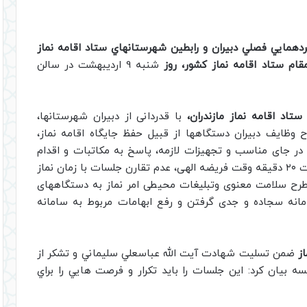
دهمايي فصلي دبيران و رابطین شهرستانهاي ستاد اقامه نماز
ام ستاد اقامه نماز کشور، روز
شنبه 9 ارديبهشت در سالن
تاد اقامه نماز مازندران،
با قدردانی از دبیران شهرستانها،
وظایف دبیران دستگاهها از قبیل حفظ جایگاه اقامه نماز،
 در جای مناسب و تجهیزات لازمه، پاسخ به مکاتبات و اقدام
دستورالعمل ها، تبلیغات چهره به چهره امر نماز، رعایت ۲۰ دقیقه وقت فریضه الهی، عدم تقارن جلسات با زمان نماز
طرح سلامت معنوی وتبلیغات محیطی امر نماز به دستگاههای
مانه سجاده و جدی گرفتن و رفع ابهامات مربوط به سامانه
ز
ضمن تسليت شهادت آيت الله عباسعلي سليماني و تشکر از
سه بيان كرد: اين جلسات را بايد تكرار و فرصت هايي را براي