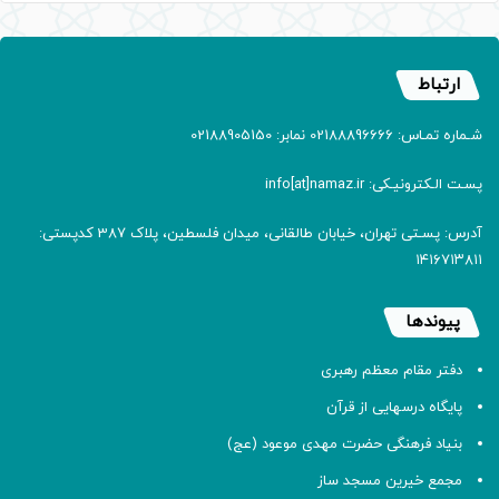
ارتباط
شـماره تمـاس: 02188896666 نمابر: 02188905150
پسـت الـکترونیـکی: info[at]namaz.ir
آدرس: پسـتی تهران، خیابان طالقانی، میدان فلسطین، پلاک 387 کدپستی:
۱۴۱۶۷۱۳۸۱۱
پیوندها
دفتر مقام معظم رهبری
پایگاه درسهایی از قرآن
بنیاد فرهنگی حضرت مهدی موعود (عج)
مجمع خیرین مسجد ساز