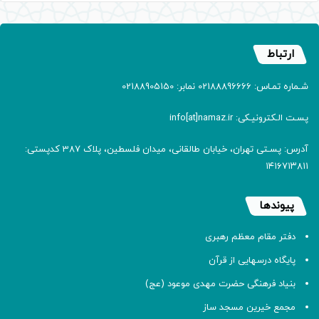
ارتباط
شـماره تمـاس: 02188896666 نمابر: 02188905150
پسـت الـکترونیـکی: info[at]namaz.ir
آدرس: پسـتی تهران، خیابان طالقانی، میدان فلسطین، پلاک 387 کدپستی:
۱۴۱۶۷۱۳۸۱۱
پیوندها
دفتر مقام معظم رهبری
پایگاه درسهایی از قرآن
بنیاد فرهنگی حضرت مهدی موعود (عج)
مجمع خیرین مسجد ساز