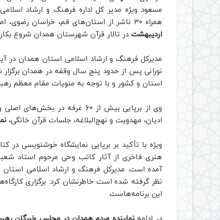
مسعود ویژه مدیر کل اداره فرهنگ و ارشاد اسلام
همراه ۳۰ ناشر از استان‌های قم، خراسان رضوی، اصفهان، تهران و همدان از روز یکشنبه
اردیبهشت
در تالار قرآن شهرستان همدان شروع بکار 
مدیرکل فرهنگ و ارشاد اسلامی استان همدان در آیین
نورانی پس از حدود پنج سال وقفه در همدان برگزار 
استان و کشور و با توجه به منویات مقام معظم ره
وی از برپایی بیش از ۶۰ غرفه در 
ادیان، مهدویت و نهج‌البلاغه، جلسات قرآن خانگی،
نما
ویژه با تأکید بر برپایی نمایشگاه خوشنویسی در کنا
هنری فاخری از آثار کاتب وحی مرحوم استاد شعب
آمده است. مدیرکل فرهنگ و ارشاد اسلامی استان همد
نظر گرفته شده است خاطرنشان کرد: برگزاری کارگاه‌
این برنامه‌هاست.
در ادامه
نماینده مردم همدان در مجلس خبرگان رهبر