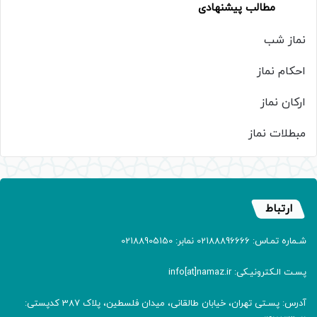
مطالب پیشنهادی
نماز شب
احکام نماز
ارکان نماز
مبطلات نماز
ارتباط
شـماره تمـاس: 02188896666 نمابر: 02188905150
پسـت الـکترونیـکی: info[at]namaz.ir
آدرس: پسـتی تهران، خیابان طالقانی، میدان فلسطین، پلاک 387 کدپستی: