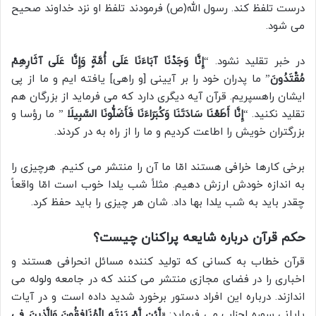
درست تلفظ کند. رسول الله(ص) فرمودند تلفظ او نزد خداوند صحیح
می شود.
در خبر تقلید نشود. “
إِنَّا وَجَدْنَا آبَاءَنَا عَلَی أُمَّةٍ وَإِنَّا عَلَی آثَارِهِمْ
مُقْتَدُونَ
” ما پدران خود را بر آیینی [و راهی] یافته ایم و ما از پی
ایشان راهسپریم. قرآن آیه دیگری دارد که می فرماید از بزرگان هم
تقلید نکنید. “
إِنَّا أَطَعْنَا سَادَتَنَا وَکُبَرَاءَنَا فَأَضَلُّونَا السَّبِیلَا
” ما رؤسا و
بزرگتران خویش را اطاعت کردیم و ما را از راه به در کردند.
برخی کارها خرافی هستند امّا ما آن را منتشر می کنیم. هرچیزی را
به اندازه خودش ارزش دهیم. مثلاً شب یلدا خوب است امّا واقعاً
چقدر باید به شب یلدا بها داد. شان هر چیزی را باید حفظ کرد.
حکم قرآن درباره شایعه پراکنان چیست؟
قرآن خطاب به کسانی که تولید کننده مسائل انحرافی هستند و
اخباری را در فضای مجازی منتشر می کنند که در جامعه ولوله می
اندازند. درباره این افراد دستور برخورد شدید داده است و در آیات
پایانی سوره احزاب می فرماید: «
لَّئِن لَّمْ یَنتَهِ الْمُنَافِقُونَ وَالَّذِینَ فِی