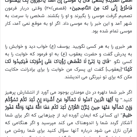
أَقْصَی الْمَدِینَةِ یَسْعَی قَالَ یَا مُوسَی إِنَّ الْمَلَأَ یَأْتَمِرُونَ بِکَ لِیَقْتُلُوکَ
فَاخْرُجْ إِنِّی لَکَ مِنَ النَّاصِحِینَ
» (قصص/20) وقتی دربار فرعون
تصمیم گرفت موسی را بگیرند و او را بکشند. شخصی با سرعت به
شهر آمد و این خبر را به موسی داد. اگر او به موقع نمی آمد، کار
موسی تمام شده بود.
هر خبری را به هر کسی نگویید. یوسف (ع) خواب دید و خوابش را
به پدرش گفت و حضرت یعقوب (ع) به او فرمود که خوابت را به
کسی نگو. “
قَالَ یَا بُنَیَّ لَا تَقْصُصْ رُؤْیَاکَ عَلَی إِخْوَتِکَ فَیَکِیدُوا لَکَ
کَیْدًا
“[یعقوب] گفت ای پسرک من خوابت را برای برادرانت حکایت
مکن که برای تو نیرنگی می اندیشند.
اگر خبر شما دلهره در دل مومنان بوجود می آورد از انتشارش پرهیز
کنید.”
یَا أَیُّهَا الَّذِینَ آمَنُوا لَا تَسْأَلُوا عَنْ أَشْیَاءَ إِنْ تُبْدَ لَکُمْ تَسُؤْکُمْ
وَإِنْ تَسْأَلُوا عَنْهَا حِینَ یُنَزَّلُ الْقُرْآنُ تُبْدَ لَکُمْ عَفَا اللَّهُ عَنْهَا وَاللَّهُ غَفُورٌ
حَلِیمٌ
” ای کسانی که ایمان آورده اید از چیزهایی که اگر برای شما
آشکار گردد شما را اندوهناک می کند مپرسید و اگر هنگامی که
قرآن نازل می شود درباره آنها سؤال کنید برای شما روشن می