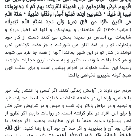
قُلُوبِهِم مَّرَضٌ وَالْمُرْجِفُونَ فِی الْمَدِینَةِ لَنُغْرِیَنَّکَ بِهِمْ ثُمَّ لَا یُجَاوِرُونَکَ
فِیهَا إِلَّا قَلِیلًا * مَّلْعُونِینَ أَیْنَمَا ثُقِفُوا أُخِذُوا وَقُتِّلُوا تَقْتِیلًا * سُنَّةَ اللَّـهِ
فِی الَّذِینَ خَلَوْا مِن قَبْلُ (ص) وَلَن تَجِدَ لِسُنَّةِ اللَّـهِ تَبْدِیلًا
»
(احزاب/60-62) اگر منافقان و بیماردلان و آنها که اخبار دروغ و
شایعات بی اساس در مدینه پخش می کنند دست از کار خود
برندارند، تو را بر ضدّ آنان می شورانیم و جز مدّت کوتاهی نمی
توانند در کنار تو در این شهر بمانند! آنها از همه جا طرد می شوند
و هر کجا یافت شوند، دستگیر و به سخت ترین مجازات خواهند
رسید! این سنّت خداوند در اقوام پیشین است و برای سنّت الهی
هیچ گونه تغییری نخواهی یافت!
مردم حق دارند در آرامش زندگی کنند. اگر کسی با انتشار یک خبر
یا فیلمی، زلزله ای در جامعه انداخت، خداوند در ابتدا مجازات طرد
و تبعید و در مراحل بالاتر بازداشت و حبس و در شرایطی حتی قتل
را برای این افراد در نظر گرفته است. در روایات داریم اگر نظری از
اهل بیت(ع) دیدید حتماً با قرآن مطابقت بدهید. اگر موافق با
قرآن بود آن را بپذیرید و اگر ضد آن بود آن را رها کنید. “
قُلْ فَلِلَّهِ