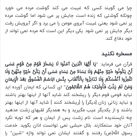
چرا می گویند کسی که غیبت می کند گوشت مرده می خورد
چونکه گوشتی که زنده است جایش پر می شود اما گوشت مرده
پر نمی شود یعنی غیبت آبروی مومن را می برد و اگر آبرویش رفت
دیگر جایش پر نمی شود. یکی دیگر این است که مرده نمی تواند از
خود دفاع کند.
مسخره نکنید
قرآن می فرماید: “
یَا أَیُّهَا الَّذِینَ آمَنُوا لَا یَسْخَرْ قَوْمٌ مِنْ قَوْمٍ عَسَی
أَنْ یَکُونُوا خَیْرًا مِنْهُمْ وَلَا نِسَاءٌ مِنْ نِسَاءٍ عَسَی أَنْ یَکُنَّ خَیْرًا مِنْهُنَّ وَلَا
تَلْمِزُوا أَنْفُسَکُمْ وَلَا تَنَابَزُوا بِالْأَلْقَابِ بِئْسَ الِاسْمُ الْفُسُوقُ بَعْدَ الْإِیمَانِ
وَمَنْ لَمْ یَتُبْ فَأُولَئِکَ هُمُ الظَّالِمُونَ
” ای کسانی که ایمان آورده اید
نباید قومی قوم دیگر را ریشخند کند شاید آنها از اینها بهتر باشند
و نباید زنانی زنان [دیگر] را [ریشخند کنند ] شاید آنها از اینها بهتر
باشند و از یکدیگر عیب مگیرید و به همدیگر لقبهای زشت مدهید
چه ناپسندیده است نام زشت پس از ایمان و هر که توبه نکرد
آنان خود ستمکارند. بلال حبشی نمی توانست اذان بگوید. خدمت
رسول الله(ص) رفتند و گفتند ایشان نمی تواند واژه “شین” را