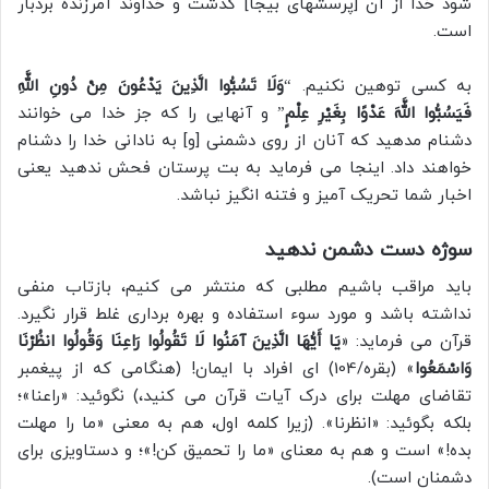
شود خدا از آن [پرسشهای بیجا] گذشت و خداوند آمرزنده بردبار
است.
به کسی توهین نکنیم. “
وَلَا تَسُبُّوا الَّذِینَ یَدْعُونَ مِنْ دُونِ اللَّهِ
فَیَسُبُّوا اللَّهَ عَدْوًا بِغَیْرِ عِلْمٍ
” و آنهایی را که جز خدا می خوانند
دشنام مدهید که آنان از روی دشمنی [و] به نادانی خدا را دشنام
خواهند داد. اینجا می فرماید به بت پرستان فحش ندهید یعنی
اخبار شما تحریک آمیز و فتنه انگیز نباشد.
سوژه دست دشمن ندهید
باید مراقب باشیم مطلبی که منتشر می کنیم، بازتاب منفی
نداشته باشد و مورد سوء استفاده و بهره برداری غلط قرار نگیرد.
قرآن می فرماید: «
یَا أَیُّهَا الَّذِینَ آمَنُوا لَا تَقُولُوا رَاعِنَا وَقُولُوا انظُرْنَا
وَاسْمَعُوا
» (بقره/104) ای افراد با ایمان! (هنگامی که از پیغمبر
تقاضای مهلت برای درک آیات قرآن می کنید،) نگوئید: «راعنا»؛
بلکه بگوئید: «انظرنا». (زیرا کلمه اول، هم به معنی «ما را مهلت
بده!» است و هم به معنای «ما را تحمیق کن!»؛ و دستاویزی برای
دشمنان است).