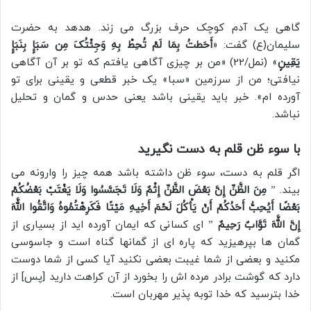
گاهی یک آدم کوچک حرف بزرگ می زند. هدهد به حضرت
سلیمان(ع) گفت: «
أَحَطتُ بِمَا لَمْ تُحِطْ بِهِ وَجِئْتُکَ مِن سَبَإٍ بِنَبَإٍ
یَقِینٍ
» (نمل/22) «من بر چیزی آگاهی یافتم که تو بر آن آگاهی
نیافتی؛ من از سرزمین «سبا» یک خبر قطعی و یقینی برای تو
آورده ام». خبر باید یقینی باشد یعنی حدس و گمان و تحلیل
نباشد.
با سوء ظن قلم به دست نگیرید
اگر قلم به دست، سوء ظن داشته باشد همه چیز را وارونه می
بیند. ”
مِنَ الظَّنِّ إِنَّ بَعْضَ الظَّنِّ إِثْمٌ وَلَا تَجَسَّسُوا وَلَا یَغْتَبْ بَعْضُکُمْ
بَعْضًا أَیُحِبُّ أَحَدُکُمْ أَنْ یَأْکُلَ لَحْمَ أَخِیهِ مَیْتًا فَکَرِهْتُمُوهُ وَاتَّقُوا اللَّهَ
إِنَّ اللَّهَ تَوَّابٌ رَحِیمٌ
” ای کسانی که ایمان آورده اید از بسیاری از
گمان ها بپرهیزید که پاره ای از گمانها گناه است و جاسوسی
مکنید و بعضی از شما غیبت بعضی نکنید آیا کسی از شما دوست
دارد که گوشت برادر مرده اش را بخورد از آن کراهت دارید [پس] از
خدا بترسید که خدا توبه پذیر مهربان است.