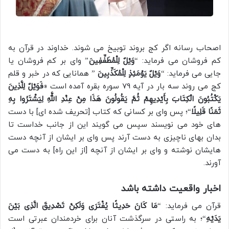
اصحاب رسانه اگر کج بروند توبیخ می شوند. خداوند در قرآن به
کم فروشان می فرماید: “
وَیْلٌ لِلْمُطَفِّفِینَ
” وای بر کم فروشان یا
جایی می فرماید: “
وَیْلٌ یَوْمَئِذٍ لِلْمُکَذِّبِینَ
” همانایی که در خبر و قلم
کج می روند سه بار در آیه 79 سوره بقره آمده است «
فَوَیْلٌ لِلَّذِینَ
یَکْتُبُونَ الْکِتَابَ بِأَیْدِیهِمْ ثُمَّ یَقُولُونَ هَذَا مِنْ عِنْدِ اللَّهِ لِیَشْتَرُوا بِهِ
ثَمَنًا قَلِیلًا
“؛ پس وای بر کسانی که کتاب [تحریف شده ای] با دست
های خود می نویسند سپس می گویند این از جانب خداست تا
بدان بهای ناچیزی به دست آرند پس وای بر ایشان از آنچه دست
هایشان نوشته و وای بر ایشان از آنچه [از این راه] به دست می
آورند.
اخبار واقعیت داشته باشد
قرآن می فرماید: “
مَا کَانَ حَدِیثًا یُفْتَرَی وَلَکِنْ تَصْدِیقَ الَّذِی بَیْنَ
یَدَیْهِ
“؛ به راستی در سرگذشت آنان برای خردمندان عبرتی است