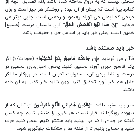
سخنی نیست که به دروغ ساخته شده باشد بلکه تصدیق آنچه [از
کتابهایی] است که پیش از آن بوده و روشنگر هر چیز است و برای
مردمی که ایمان می آورند رهنمود و رحمتی است. جایی دیگر می
فرماید: “
إِنَّ هَذَا لَهُوَ الْقَصَصُ الْحَقُّ
” آری داستان درست [مسیح]
همین است. یعنی خبر باید بر اساس حق و حقیقت باشد.
خبر باید مستند باشد
قرآن می فرماید: «
إِن جَاءَکُمْ فَاسِقٌ بِنَبَإٍ فَتَبَیَّنُوا
» (حجرات/6) اگر
یک فاسق خبری آورد، تحقیق کنید. پخش اخباربدون تحقیق در
درست و غلط بودن آن، مسئولیت آفرین است. در روزگار ما اگر
عادل هم خبر آورد تحقیق کنید چون شاید خبر کذب به آن داده
باشند.
خبر باید مفید باشد. “
وَالَّذِینَ هُمْ عَنِ اللَّغْوِ مُعْرِضُونَ
“و آنان که از
بیهوده رویگردانند. قرار نیست هر خبری را منتشر کنیم. چه کسی
گفته هر چیزی را که می بینیم باید منتشر کنیم. سعی کنیم حرف
مفید و حسابی بزنیم تا از فتنه ها و مشکلات جلوگیری شود.