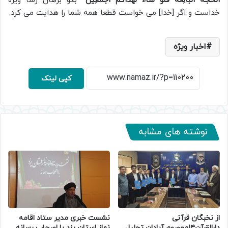
الْحُجَّةُ الْبَالِغَةُ فَلَوْ شَاءَ لَهَدَاکُمْ أَجْمَعِینَ
” بگو برهان رسا ویژه
خداست و اگر [خدا] می خواست قطعا همه شما را هدایت می کرد.
اخبار ویژه
کپی لینک
نوشته های مشابه
از نخبگان قرآنی
نشست خبری مدیر ستاد اقامه
دارالقرآن۱۴معصوم آبادان تجلیل
نماز استان یزد با اصحاب رسانه