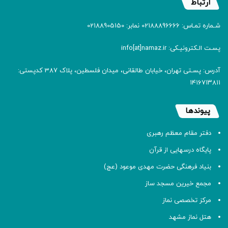
ارتباط
شـماره تمـاس: 02188896666 نمابر: 02188905150
پسـت الـکترونیـکی: info[at]namaz.ir
آدرس: پسـتی تهران، خیابان طالقانی، میدان فلسطین، پلاک 387 کدپستی:
۱۴۱۶۷۱۳۸۱۱
پیوندها
دفتر مقام معظم رهبری
پایگاه درسهایی از قرآن
بنیاد فرهنگی حضرت مهدی موعود (عج)
مجمع خیرین مسجد ساز
مرکز تخصصی نماز
هتل نماز مشهد