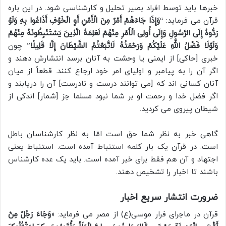
خبرها باید توسط افراد بصیر تحلیل و کارشناسی شود. در این باره
قرآن می فرماید: “
وَإِذَا جَاءَهُمْ أَمْرٌ مِنَ الْأَمْنِ أَوِ الْخَوْفِ أَذَاعُوا بِهِ وَلَوْ
رَدُّوهُ إِلَی الرَّسُولِ وَإِلَی أُولِی الْأَمْرِ مِنْهُمْ لَعَلِمَهُ الَّذِینَ یَسْتَنْبِطُونَهُ مِنْهُمْ
وَلَوْلَا فَضْلُ اللَّهِ عَلَیْکُمْ وَرَحْمَتُهُ لَاتَّبَعْتُمُ الشَّیْطَانَ إِلَّا قَلِیلًا
” چون
خبری [حاکی] از ایمنی یا وحشت به آنان برسد انتشارش دهند و
اگر آن را به پیامبر و اولیای امر خود ارجاع کنند. قطعاً از میان
آنان کسانی اند که [می توانند درست و نادرست] آن را دریابند و
اگر فضل خدا و رحمت او بر شما نبود مسلما جز [شمار] اندکی از
شیطان پیروی می کردید.
گاهی خبر به نظر شما حق است امّا به نظر کارشناسان باطل
است. در قرآن یک بار کلمه استنباط آمده است. استنباط یعنی
اجتهاد و آن هم فقط برای خبر آمده است. باید یک عده کارشناس
باشند تا اخبار را تشخیص دهند.
ضرورت انتشار سریع اخبار
قرآن در ماجرای فرار موسی(ع) از مصر می فرماید: «
وَجَاءَ رَجُلٌ مِنْ