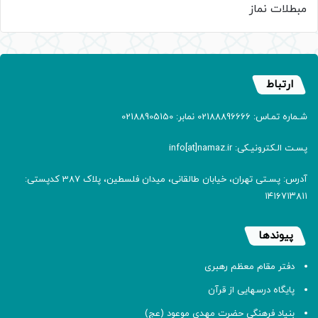
مبطلات نماز
ارتباط
شـماره تمـاس: 02188896666 نمابر: 02188905150
پسـت الـکترونیـکی: info[at]namaz.ir
آدرس: پسـتی تهران، خیابان طالقانی، میدان فلسطین، پلاک 387 کدپستی:
۱۴۱۶۷۱۳۸۱۱
پیوندها
دفتر مقام معظم رهبری
پایگاه درسهایی از قرآن
بنیاد فرهنگی حضرت مهدی موعود (عج)