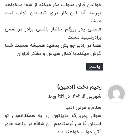
خواندن قران صلوات ذکر میکند از شما میخواهد
بپرسد آیا این کار برای شهیدان ثواب ثبت
میشد.
فامیلی پدر بزرگم خانباز بانشی برادر در ضمن
برادرشهید هست.
لطفاً در رادیو جوابش بدهید همیشه صحبت شما
گوش میکند.با کمال سپاس و تشکر فراوان.
پاسخ
رحیم دخت (ادمین)
گ
ف
شهریور 11, 1402 در 6:19 ق.ظ
ت
سلام و عرض ادب
:
سوال پدربزرگ عزیزتون رو به همکارانمون تو
استان فارس فرستادیم. ان شالله در برنامه های
آتی جواب خواهند داد