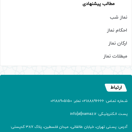
مطالب پیشنهادی
نماز شب
احکام نماز
ارکان نماز
مبطلات نماز
ارتباط
شـماره تمـاس: 02188896666 نمابر: 02188905150
پسـت الـکترونیـکی: info[at]namaz.ir
آدرس: پسـتی تهران، خیابان طالقانی، میدان فلسطین، پلاک 387 کدپستی: