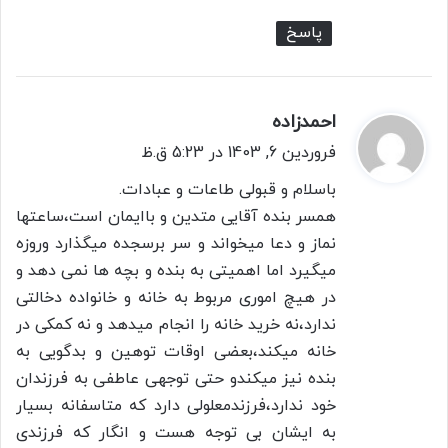
پاسخ
احمدزاده
گ
ف
فروردین 6, 1403 در 5:23 ق.ظ
ت
باسلام و قبولی طاعات و عبادات.
:
همسر بنده آقایی متدین و باایمان است،ساعتها
نماز و دعا میخواند و سر برسجده میگذارد وروزه
میگیرد اما اهمیتی به بنده و بچه ها نمی دهد و
در هیچ اموری مربوط به خانه و خانواده دخالتی
ندارد،نه خرید خانه را انجام میدهد و نه کمکی در
خانه میکند،بعضی اوقات توهین و بدگویی به
بنده نیز میکندو حتی توجهی عاطفی به فرزندان
خود ندارد،فرزندمعلولی دارد که متاسفانه بسیار
به ایشان بی توجه هست و انگار که فرزندی