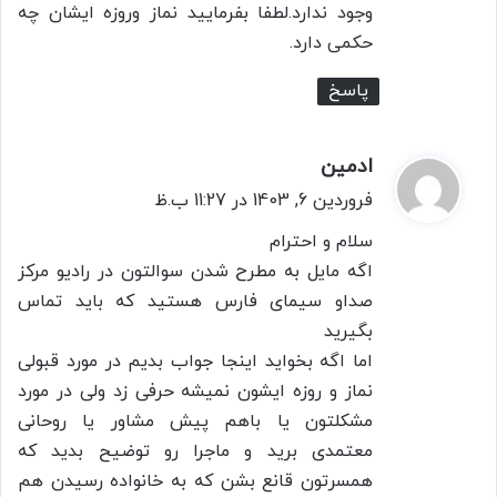
وجود ندارد.لطفا بفرمایید نماز وروزه ایشان چه
حکمی دارد.
پاسخ
ادمین
گ
ف
فروردین 6, 1403 در 11:27 ب.ظ
ت
سلام و احترام
:
اگه مایل به مطرح شدن سوالتون در رادیو مرکز
صداو سیمای فارس هستید که باید تماس
بگیرید
اما اگه بخواید اینجا جواب بدیم در مورد قبولی
نماز و روزه ایشون نمیشه حرفی زد ولی در مورد
مشکلتون یا باهم پیش مشاور یا روحانی
معتمدی برید و ماجرا رو توضیح بدید که
همسرتون قانع بشن که به خانواده رسیدن هم