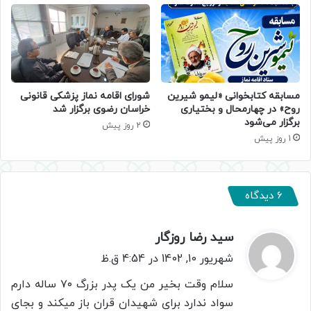
مسابقه کتابخوانی «لیمو شیرین
شورای اقامه نماز پزشکی قانونی
روح» در چهارمحال و بختیاری
خراسان رضوی برگزار شد
برگزار می‌شود
2 روز پیش
1 روز پیش
6 دیدگاه
سید رضا روزگار
گ
ف
شهریور 10, 1402 در 4:54 ق.ظ
ت
سلام وقت بخیر من یک پدر بزرگ ۷۰ ساله دارم
:
سواد ندارد برای شهیدان قران باز میکند و بجای