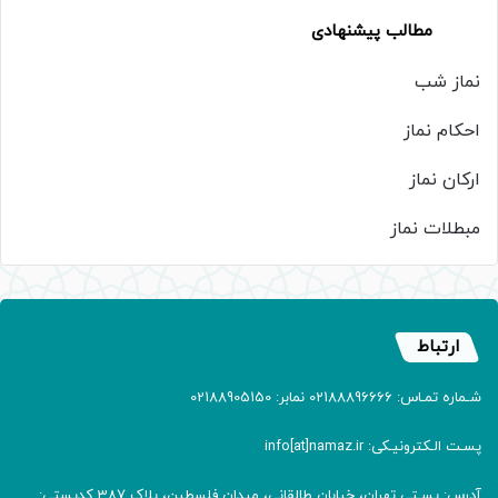
مطالب پیشنهادی
نماز شب
احکام نماز
ارکان نماز
مبطلات نماز
ارتباط
شـماره تمـاس: 02188896666 نمابر: 02188905150
پسـت الـکترونیـکی: info[at]namaz.ir
آدرس: پسـتی تهران، خیابان طالقانی، میدان فلسطین، پلاک 387 کدپستی: