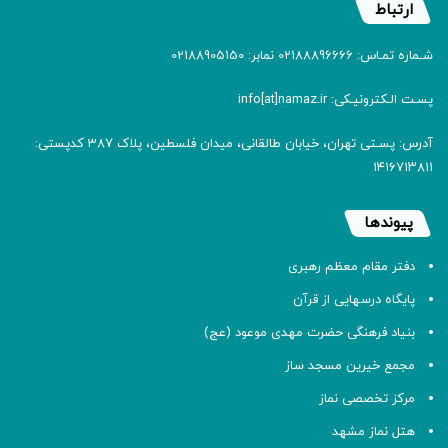
ارتباط
شـماره تمـاس: 02188896666 نمابر: 02188905150
پسـت الـکترونیـکی: info[at]namaz.ir
آدرس: پسـتی تهران، خیابان طالقانی، میدان فلسطین، پلاک 387 کدپستی:
۱۴۱۶۷۱۳۸۱۱
پیوندها
دفتر مقام معظم رهبری
پایگاه درسهایی از قرآن
بنیاد فرهنگی حضرت مهدی موعود (عج)
مجمع خیرین مسجد ساز
مرکز تخصصی نماز
هتل نماز مشهد