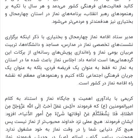
کالبد فعالیت‌های فرهنگی کشور می‌دمد و هر سال با تکیه بر
رهنمودهای رهبر انقلاب، برنامه‌های نماز در استان چهارمحال و
بختیاری نیز هدفمندتر و مردمی‌تر می‌شود.
مدیر ستاد اقامه نماز چهارمحال و بختیاری با ذکر اینکه برگزاری
نشست‌های تخصصی نماز در مدارس، مساجد و دانشگاه‌ها، تربیت
مربیان بومی نماز و راه‌اندازی پویش‌های رسانه‌ای از برکات این
گردهمایی‌ها است ادامه داد: اجلاس نماز باعث شده ما در استان
به نماز نه فقط به عنوان یک فریضه فردی، بلکه به عنوان یک
جریان فرهنگی اجتماعی نگاه کنیم و رهنمودهای معظم له نقشه
راه اقامه نماز در کشور است.
کریمی با یادآوری اهمیت و جایگاه نماز و استناد به کلام
امیرالمومنین (ع) که فرمودند «لَیْسَ عَمَلٌ اَحَبَّ اِلَی الله عَزَّوَجَلَّ مِنَ
الصَّلاةِ، فَلا یَشْغَلَنَّکُمْ عَنْ اَوقاتِها شَیْءٌ مِنْ اُمورِ الدُّنیا»، افزود:
ایشان فرمودند: هیچ عملی نزد خداوند محبوب‌تر از نماز نیست پس
هیچ کار دنیایی شما را در وقت نماز به خود مشغول ندارد.
همچنین پیامبر گرامی اسلام (ص) در حدیثی فرمودند نماز