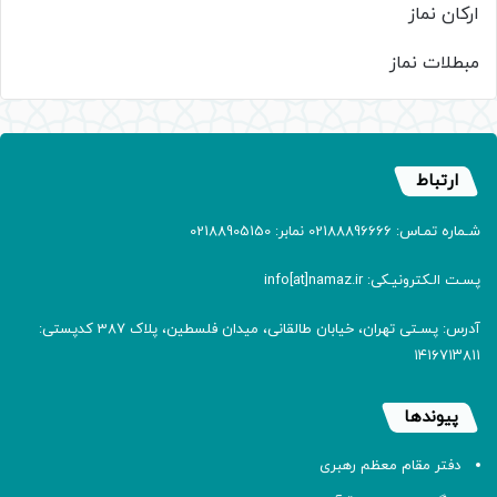
ارکان نماز
مبطلات نماز
ارتباط
شـماره تمـاس: 02188896666 نمابر: 02188905150
پسـت الـکترونیـکی: info[at]namaz.ir
آدرس: پسـتی تهران، خیابان طالقانی، میدان فلسطین، پلاک 387 کدپستی:
۱۴۱۶۷۱۳۸۱۱
پیوندها
دفتر مقام معظم رهبری