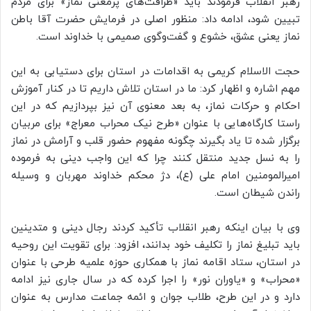
رهبر انقلاب فرمودند باید «ظرافت‌های پرمعنی نماز» برای مردم
تبیین شود، ادامه داد: منظور اصلی در فرمایش حضرت آقا باطن
نماز یعنی عشق، خشوع و گفت‌وگوی صمیمی با خداوند است.
حجت الاسلام کریمی به اقدامات در استان برای دستیابی به این
مهم اشاره و اظهار کرد: ما در استان تلاش داریم تا در کنار آموزش
احکام و حرکات نماز، به بعد معنوی آن نیز بپردازیم که در این
راستا کارگاه‌هایی با عنوان «طرح نیک محراب معراج» برای مربیان
برگزار شده تا یاد بگیرند چگونه مفهوم حضور قلب و آرامش در نماز
را به نسل جدید منتقل کنند چرا که این واجب دینی به فرموده
امیرالمومنین امام علی (ع)، دژ محکم خداوند مهربان و وسیله
راندن شیطان است.
وی با بیان اینکه رهبر انقلاب تأکید کردند رجال دینی و متدینین
باید تبلیغ نماز را تکلیف خود بدانند، افزود: برای تقویت این روحیه
در استان، ستاد اقامه نماز با همکاری حوزه علمیه طرحی با عنوان
«محراب» و «یاوران نور» را اجرا کرده که در سال جاری نیز ادامه
دارد و در این طرح، طلاب جوان و ائمه جماعت مدارس به عنوان