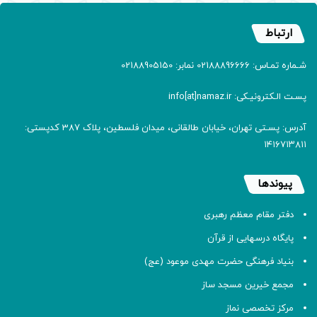
ارتباط
شـماره تمـاس: 02188896666 نمابر: 02188905150
پسـت الـکترونیـکی: info[at]namaz.ir
آدرس: پسـتی تهران، خیابان طالقانی، میدان فلسطین، پلاک 387 کدپستی:
۱۴۱۶۷۱۳۸۱۱
پیوندها
دفتر مقام معظم رهبری
پایگاه درسهایی از قرآن
بنیاد فرهنگی حضرت مهدی موعود (عج)
مجمع خیرین مسجد ساز
مرکز تخصصی نماز