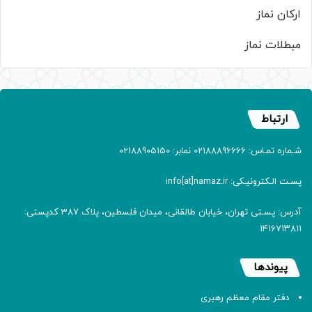
ارکان نماز
مبطلات نماز
ارتباط
شـماره تمـاس: 02188896666 نمابر: 02188905150
پسـت الـکترونیـکی: info[at]namaz.ir
آدرس: پسـتی تهران، خیابان طالقانی، میدان فلسطین، پلاک 387 کدپستی:
۱۴۱۶۷۱۳۸۱۱
پیوندها
دفتر مقام معظم رهبری