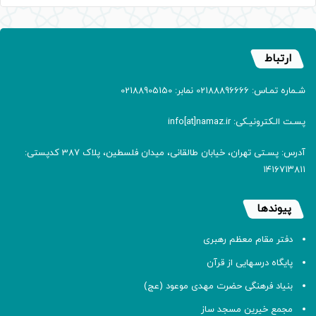
ارتباط
شـماره تمـاس: 02188896666 نمابر: 02188905150
پسـت الـکترونیـکی: info[at]namaz.ir
آدرس: پسـتی تهران، خیابان طالقانی، میدان فلسطین، پلاک 387 کدپستی:
۱۴۱۶۷۱۳۸۱۱
پیوندها
دفتر مقام معظم رهبری
پایگاه درسهایی از قرآن
بنیاد فرهنگی حضرت مهدی موعود (عج)
مجمع خیرین مسجد ساز