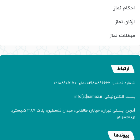
احکام نماز
ارکان نماز
مبطلات نماز
ارتباط
شـماره تمـاس: 02188896666 نمابر: 02188905150
پسـت الـکترونیـکی: info[at]namaz.ir
آدرس: پسـتی تهران، خیابان طالقانی، میدان فلسطین، پلاک 387 کدپستی:
۱۴۱۶۷۱۳۸۱۱
پیوندها