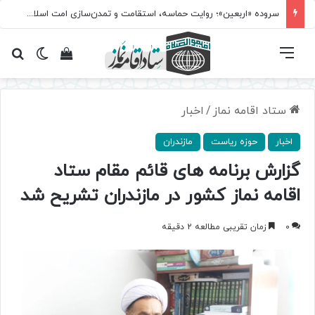
سروده‌ «اربعین»؛ روایت حماسه، استقامت و تمدن‌سازی امت اسلامی
فهرست
تغییر پ
مشاهده سبد 
جس
ستاد اقامه نماز
/
اخبار
اخبار
حوزه ریاست
مازندران
گزارش برنامه های قائم مقام ستاد
اقامه نماز كشور در مازندران تشریح شد
0
زمان تقریبی مطالعه 2 دقیقه