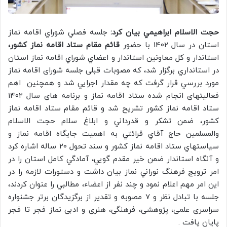
حجت الاسلام ابراهيمي بيان كرد:
جلسه فصلي شوراي اقامه نماز
استان در سال 1402 با حضور
قائم مقام ستاد اقامه نماز كشور،
استاندار و كل معاونين استاندار و اعضاي شوراي اقامه نماز استان
در استانداري برگزار شد، كه مصوبات قبلی جلسه شورای اقامه نماز
مورد بررسي قرار گرفت كه چه مقدار اجرايي شد و همچنين اهم
فعالیتهای انجام شده ستاد اقامه نماز و برنامه های سال ۱۴۰۲
ستاد اقامه نماز كشور تشريح شد و قائم مقام ستاد اقامه نماز
كشور، ضمن تشكر و قدرداني و ابلاغ سلام حجت الاسلام
والمسلمين حاج آقاي قرائتي به اهميت جايگاه اقامه نماز و
سياستهاي ستاد اقامه نماز كشور و سند تحول 20 ساله اشاره كرد
و آنگاه استاندار ضمن خير مقدم گويي، آمادگي كامل استان را در
امر ترويج فرهنگ نوراني نماز بيان داشت و دستورات لازمه را در
اين امر مهم اعلام نمود و چند نفر از اعضاء، مطالبي را عنوان كردند،
جلسه با تبادل نظر و 7 مصوبه و تقدير از برگزیدگان برتر جشنواره
سراسری علمی، پژوهشی، فرهنگی، هنری و ادبی نماز فجر تا فجر
پايان يافت .