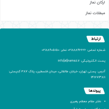
ارکان نماز
مبطلات نماز
ارتباط
شـماره تمـاس: 02188896666 نمابر: 02188905150
پسـت الـکترونیـکی: info[at]namaz.ir
آدرس: پسـتی تهران، خیابان طالقانی، میدان فلسطین، پلاک 387 کدپستی:
۱۴۱۶۷۱۳۸۱۱
پیوندها
دفتر مقام معظم رهبری