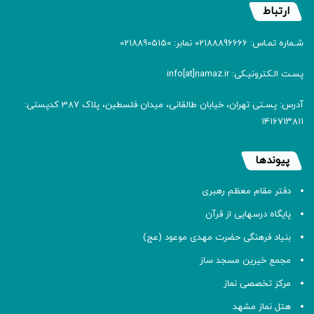
ارتباط
شـماره تمـاس: 02188896666 نمابر: 02188905150
پسـت الـکترونیـکی: info[at]namaz.ir
آدرس: پسـتی تهران، خیابان طالقانی، میدان فلسطین، پلاک 387 کدپستی:
۱۴۱۶۷۱۳۸۱۱
پیوندها
دفتر مقام معظم رهبری
پایگاه درسهایی از قرآن
بنیاد فرهنگی حضرت مهدی موعود (عج)
مجمع خیرین مسجد ساز
مرکز تخصصی نماز
هتل نماز مشهد