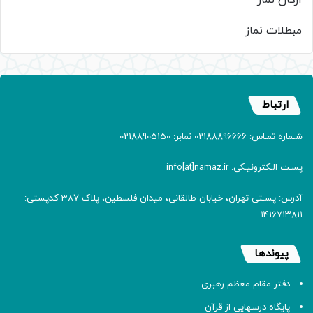
ارکان نماز
مبطلات نماز
ارتباط
شـماره تمـاس: 02188896666 نمابر: 02188905150
پسـت الـکترونیـکی: info[at]namaz.ir
آدرس: پسـتی تهران، خیابان طالقانی، میدان فلسطین، پلاک 387 کدپستی:
۱۴۱۶۷۱۳۸۱۱
پیوندها
دفتر مقام معظم رهبری
پایگاه درسهایی از قرآن