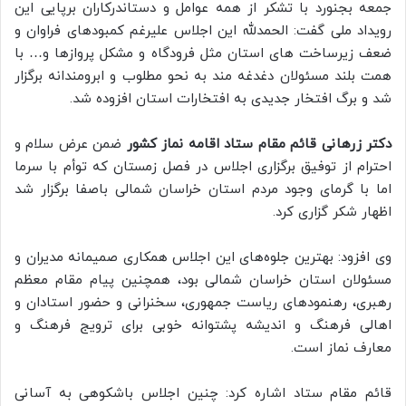
جمعه بجنورد با تشکر از همه عوامل و دستاندرکاران برپایی این
رویداد ملی گفت: الحمدلله این اجلاس علیرغم کمبودهای فراوان و
ضعف زیرساخت های استان مثل فرودگاه و مشکل پروازها و… با
همت بلند مسئولان دغدغه مند به نحو مطلوب و ابرومندانه برگزار
شد و برگ افتخار جدیدی به افتخارات استان افزوده شد.
دکتر زرهانی قائم مقام ستاد اقامه نماز کشور
ضمن عرض سلام و
احترام از توفیق برگزاری اجلاس در فصل زمستان که توأم با سرما
اما با گرمای وجود مردم استان خراسان شمالی باصفا برگزار شد
اظهار شکر گزاری کرد.
وی افزود: بهترین جلوه‌های این اجلاس همکاری صمیمانه مدیران و
مسئولان استان خراسان شمالی بود، همچنین پیام مقام معظم
رهبری، رهنمودهای ریاست جمهوری، سخنرانی و حضور استادان و
اهالی فرهنگ و اندیشه پشتوانه خوبی برای ترویج فرهنگ و
معارف نماز است.
قائم مقام ستاد اشاره کرد: چنین اجلاس باشکوهی به آسانی