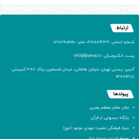
ارتباط
شـماره تمـاس: 02188896666 نمابر: 02188905150
پسـت الـکترونیـکی: info[at]namaz.ir
آدرس: پسـتی تهران، خیابان طالقانی، میدان فلسطین، پلاک 387 کدپستی:
۱۴۱۶۷۱۳۸۱۱
پیوندها
دفتر مقام معظم رهبری
پایگاه درسهایی از قرآن
بنیاد فرهنگی حضرت مهدی موعود (عج)
مجمع خیرین مسجد ساز