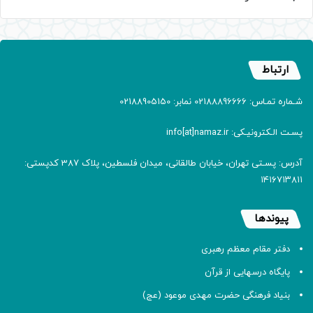
ارتباط
شـماره تمـاس: 02188896666 نمابر: 02188905150
پسـت الـکترونیـکی: info[at]namaz.ir
آدرس: پسـتی تهران، خیابان طالقانی، میدان فلسطین، پلاک 387 کدپستی:
۱۴۱۶۷۱۳۸۱۱
پیوندها
دفتر مقام معظم رهبری
پایگاه درسهایی از قرآن
بنیاد فرهنگی حضرت مهدی موعود (عج)