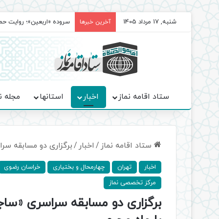
شنبه, 17 مرداد 1405
سروده‌ «اربعین»؛ روایت ح
آخرین خبرها
ستاد اقامه نماز
اخبار
استانها
مجله ن
ستاد اقامه نماز
/
اخبار
/
برگزاری دو مسابقه سر
اخبار
تهران
چهارمحال و بختیاری
خراسان رضوی
مرکز تخصصی نماز
برگزاری دو مسابقه سراسری «ساج