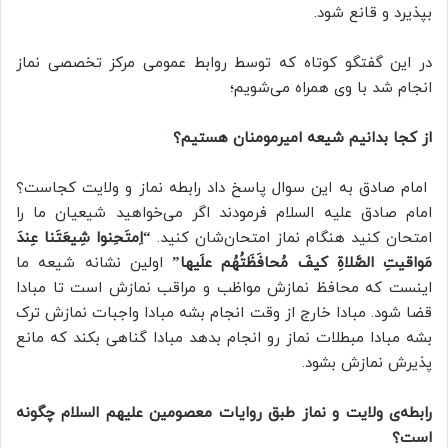
بپذیرد و قانع شود.
در این گفتگو کوتاه که توسط روابط عمومی مرکز تخصصی نماز
انجام شد با وی همراه می‌شویم؛
از کجا بدانیم شیعه امیرمومنان هستیم؟
امام صادق به این سوال پاسخ داد رابطه نماز و ولایت کجاست؟
امام صادق علیه السلام فرمودند اگر می‌خواهید شیعیان ما را
امتحان کنید هنگام نماز امتحان‌شان کنید.
“اِمتَحِنوا شِيعَتَنا عِندَ
مَواقيتِ الصَّلاةِ كيفَ مُحافَظَتُهُم علَيها”
اولین نشانه شیعه ما
اینست که محافظ نمازش مواظب و مراقب نمازش است تا مبادا
قضا شود. مبادا خارج از وقت انجام بشه مبادا واجبات نمازش ترک
بشه مبادا مبطلات نماز رو انجام بدهد مبادا گناهی بکند که مانع
پذیرش نمازش بشود.
رابطه‌ی ولایت و نماز طبق روایات معصومین علیهم السلام چگونه
است؟