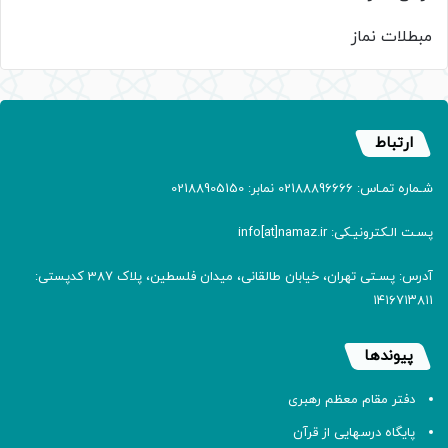
مبطلات نماز
ارتباط
شـماره تمـاس: 02188896666 نمابر: 02188905150
پسـت الـکترونیـکی: info[at]namaz.ir
آدرس: پسـتی تهران، خیابان طالقانی، میدان فلسطین، پلاک 387 کدپستی:
۱۴۱۶۷۱۳۸۱۱
پیوندها
دفتر مقام معظم رهبری
پایگاه درسهایی از قرآن