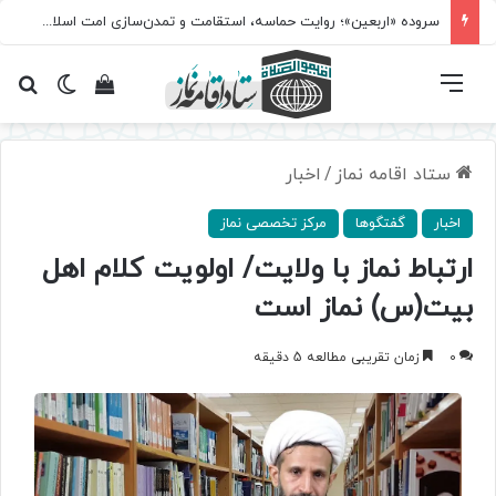
سروده‌ «اربعین»؛ روایت حماسه، استقامت و تمدن‌سازی امت اسلامی
فهرست
تغییر پ
مشاهده سبد 
جس
ستاد اقامه نماز
/
اخبار
اخبار
گفتگوها
مرکز تخصصی نماز
ارتباط نماز با ولایت/ اولویت کلام اهل
بیت(س) نماز است
0
زمان تقریبی مطالعه 5 دقیقه