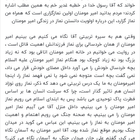
خواند که آقا رسول خدا در خطبه غدیر خم به همین مطلب اشاره
کردند؛ مردم بدانید امیر مومنان اولین نمازگزاری است که همراه من
نماز گزارد، این درباره اولویت دانستن نماز در زندگی امیر مومنان.
وقتی هم به سیره تربیتی آقا نگاه می کنیم می بینیم امیر
مومنان از همان خردسالی برای نماز فرزندانش اهمیت قائل است ،
در روایت می خوانیم در خانه امیر مومنان اتاقی بود که نه زیاد
بزرگ بود نه زیاد کوچک بود هنگام نماز امیر مومنان علیه السلام
بچه خردسال خودش را می آورد داخل مصلای خودش قرار می داد،
نمی گفت بچه است متوجه نمی شود یا نمی فهمد نماز را، اینجا
امیرمومنان به ما یک درس تربیتی می دهد که ذکر، نماز روی نوزاد
انسان هم تاثیر گذار است، چرا که سرشت انسان ها بر اساس
فطرت پاک توحیدی می باشد پس به ابتدای اسلام می رویم نماز
امیر مومنان را می بینیم، داخل منزل آقا می آییم نماز امیر
مومنان را می بینیم، به صحنه جنگ می رویم اهتمام و اهمیت
امیر مومنان به نماز را می بینیم، ابن عباس می گوید در میدان
جنگ بودیم موقع نماز شده بود، آقا امیر مومنان به آسمان نگاه
می کرد، گفتم علی جان میدان جنگ به آسمان نگاه می کنی؟