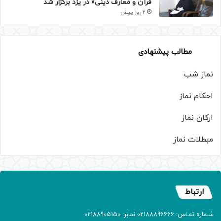
قرآن و معارف دینی» در یزد برگزار شد
2 روز پیش
مطالب پیشنهادی
نماز شب
احکام نماز
ارکان نماز
مبطلات نماز
ارتباط
شـماره تمـاس: 02188896666 نمابر: 02188905150