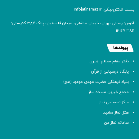
پسـت الـکترونیـکی: info[at]namaz.ir
آدرس: پسـتی تهران، خیابان طالقانی، میدان فلسطین، پلاک 387 کدپستی:
۱۴۱۶۷۱۳۸۱۱
پیوندها
دفتر مقام معظم رهبری
پایگاه درسهایی از قرآن
بنیاد فرهنگی حضرت مهدی موعود (عج)
مجمع خیرین مسجد ساز
مرکز تخصصی نماز
هتل نماز مشهد
سامانه نماز من