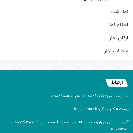
نماز شب
احکام نماز
ارکان نماز
مبطلات نماز
ارتباط
شـماره تمـاس: 02188896666 نمابر: 02188905150
پسـت الـکترونیـکی: info[at]namaz.ir
آدرس: پسـتی تهران، خیابان طالقانی، میدان فلسطین، پلاک 387 کدپستی:
۱۴۱۶۷۱۳۸۱۱