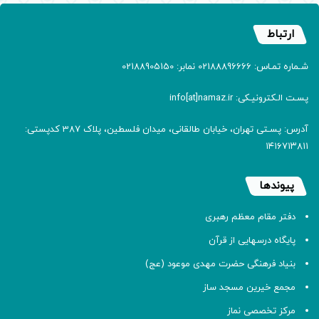
ارتباط
شـماره تمـاس: 02188896666 نمابر: 02188905150
پسـت الـکترونیـکی: info[at]namaz.ir
آدرس: پسـتی تهران، خیابان طالقانی، میدان فلسطین، پلاک 387 کدپستی:
۱۴۱۶۷۱۳۸۱۱
پیوندها
دفتر مقام معظم رهبری
پایگاه درسهایی از قرآن
بنیاد فرهنگی حضرت مهدی موعود (عج)
مجمع خیرین مسجد ساز
مرکز تخصصی نماز