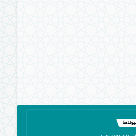
یوندها
فتر مقام معظم رهبری