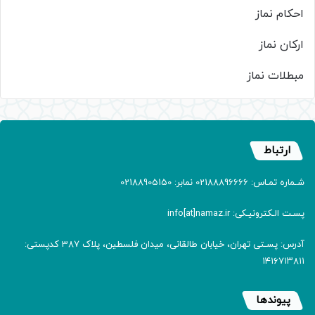
احکام نماز
ارکان نماز
مبطلات نماز
ارتباط
شـماره تمـاس: 02188896666 نمابر: 02188905150
پسـت الـکترونیـکی: info[at]namaz.ir
آدرس: پسـتی تهران، خیابان طالقانی، میدان فلسطین، پلاک 387 کدپستی:
۱۴۱۶۷۱۳۸۱۱
پیوندها