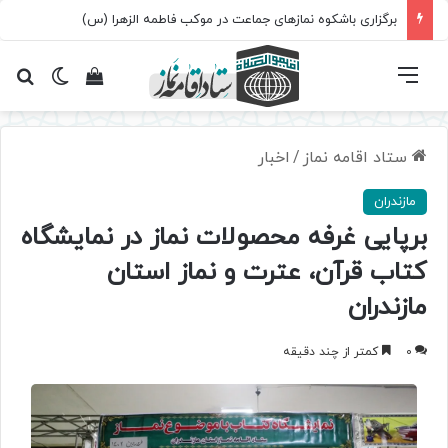
برگزاری باشکوه نمازهای جماعت در موکب فاطمه الزهرا (س)
فهرست
تغییر پ
مشاهده سبد 
جس
ستاد اقامه نماز
/
اخبار
مازندران
برپايی غرفه محصولات نماز در نمايشگاه
كتاب قرآن، عترت و نماز استان
مازندران
0
کمتر از چند دقیقه