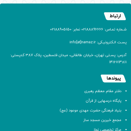
ارتباط
شـماره تمـاس: 02188896666 نمابر: 02188905150
پسـت الـکترونیـکی: info[at]namaz.ir
آدرس: پسـتی تهران، خیابان طالقانی، میدان فلسطین، پلاک 387 کدپستی:
۱۴۱۶۷۱۳۸۱۱
پیوندها
دفتر مقام معظم رهبری
پایگاه درسهایی از قرآن
بنیاد فرهنگی حضرت مهدی موعود (عج)
مجمع خیرین مسجد ساز
مرکز تخصصی نماز