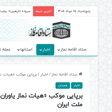
پنج‌شنبه, 15 مرداد 1405
سروده‌ «اربعین»؛ روا
آخرین خبرها
ستاد اقامه نماز
اخبار
استانها
مجله ن
ستاد اقامه نماز
/
اخبار
/
برپایی موکب «هیات نما
اخبار
همدان
برپایی موکب «هیات نماز یاوران 
ملت ایران