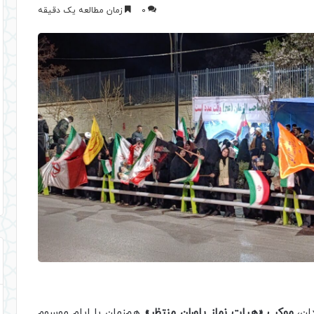
0
زمان مطالعه یک دقیقه
دان،
موکب «هیات نماز یاوران منتظر»
هم‌زمان با ایام موسوم