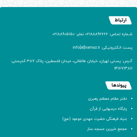
ارتباط
شـماره تمـاس: 02188896666 نمابر: 02188905150
پسـت الـکترونیـکی: info[at]namaz.ir
آدرس: پسـتی تهران، خیابان طالقانی، میدان فلسطین، پلاک 387 کدپستی:
۱۴۱۶۷۱۳۸۱۱
پیوندها
دفتر مقام معظم رهبری
پایگاه درسهایی از قرآن
بنیاد فرهنگی حضرت مهدی موعود (عج)
مجمع خیرین مسجد ساز