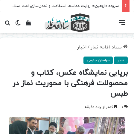
سروده‌ «اربعین»؛ روایت حماسه، استقامت و تمدن‌سازی امت اسلامی
فهرست
تغییر پ
مشاهده سبد 
جس
ستاد اقامه نماز
/
اخبار
اخبار
خراسان جنوبی
برپایی نمایشگاه عکس، کتاب و
محصولات فرهنگی با محوریت نماز در
طبس
0
کمتر از چند دقیقه