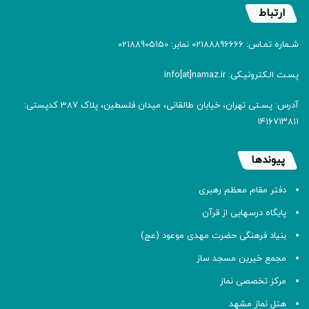
ارتباط
شـماره تمـاس: 02188896666 نمابر: 02188905150
پسـت الـکترونیـکی: info[at]namaz.ir
آدرس: پسـتی تهران، خیابان طالقانی، میدان فلسطین، پلاک 387 کدپستی:
۱۴۱۶۷۱۳۸۱۱
پیوندها
دفتر مقام معظم رهبری
پایگاه درسهایی از قرآن
بنیاد فرهنگی حضرت مهدی موعود (عج)
مجمع خیرین مسجد ساز
مرکز تخصصی نماز
هتل نماز مشهد