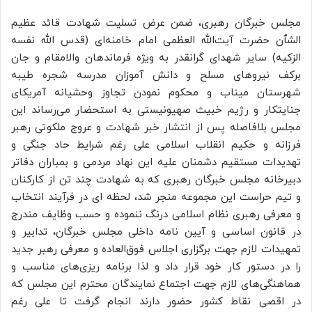
مجلس خبرگان رهبری، ضمن عرض تسلیت شهادت قائد عظیم
الشٱن حضرت آیت‌الله العظمی امام خامنه‌ای (قدس الله نفسه
الزکیه) سایر شهدای گرانقدر به ویژه فرماندهان والامقام و جان
برکف نیروهای مسلح و دانش آموزان مدرسه شجره طیبه
شهرستان میناب و محکوم نمودن تجاوز وحشیانه آمریکای
جنایتکار و رژیم خبیث صهیونیستی به استحضار می‌رساند این
مجلس بلافاصله پس از انتشار خبر شهادت و عروج ملکوتی رهبر
فرزانه و حکیم انقلاب اسلامی علی رغم شرایط حاد جنگی و
تهدیدات مستقیم دشمنان علیه این نهاد مردمی و بمباران دفاتر
دبیرخانه مجلس خبرگان رهبری که به شهادت چند تن از کارکنان
و تیم حراست این مجموعه منجر شد، لحظه ای در فرآیند انتخاب
و معرفی رهبری نظام اسلامی درنگ ننموده و حسب وظایف مندرج
در قانون اساسی و آیین نامه داخلی مجلس خبرگان، تدابیر و
تمهیدات لازم جهت برگزاری اجلاس فوق‌العاده و معرفی رهبر جدید
را در دستور کار خود قرار داد و لذا برنامه ریزی‌های مناسب و
هماهنگی‌های لازم جهت اجتماع نمایندگان محترم این مجلس که
در اقصی نقاط کشور حضور دارند انجام گرفت تا علی رغم