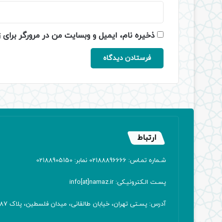
ذخیره نام، ایمیل و وبسایت من در مرورگر برای 
ارتباط
شـماره تمـاس: 02188896666 نمابر: 02188905150
پسـت الـکترونیـکی: info[at]namaz.ir
آدرس: پسـتی تهران، خیابان طالقانی، میدان فلسطین، پلاک 387 کدپستی: ۱۴۱۶۷۱۳۸۱۱