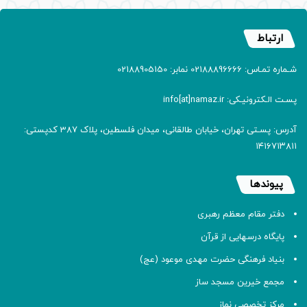
ارتباط
شـماره تمـاس: 02188896666 نمابر: 02188905150
پسـت الـکترونیـکی: info[at]namaz.ir
آدرس: پسـتی تهران، خیابان طالقانی، میدان فلسطین، پلاک 387 کدپستی:
۱۴۱۶۷۱۳۸۱۱
پیوندها
دفتر مقام معظم رهبری
پایگاه درسهایی از قرآن
بنیاد فرهنگی حضرت مهدی موعود (عج)
مجمع خیرین مسجد ساز
مرکز تخصصی نماز