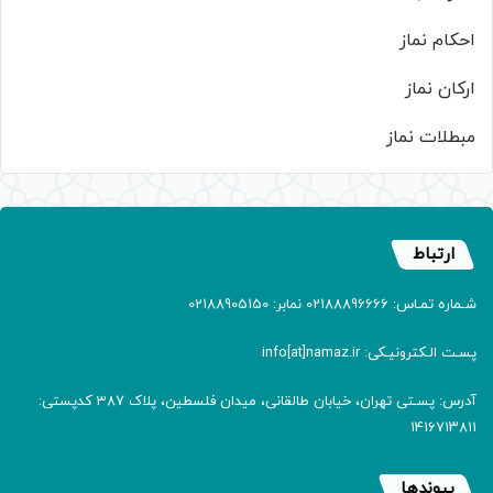
احکام نماز
ارکان نماز
مبطلات نماز
ارتباط
شـماره تمـاس: 02188896666 نمابر: 02188905150
پسـت الـکترونیـکی: info[at]namaz.ir
آدرس: پسـتی تهران، خیابان طالقانی، میدان فلسطین، پلاک 387 کدپستی:
۱۴۱۶۷۱۳۸۱۱
پیوندها