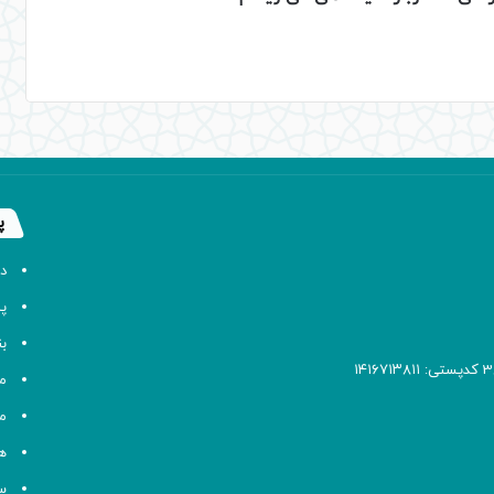
پ
د
پا
ب
م
م
ه
سا