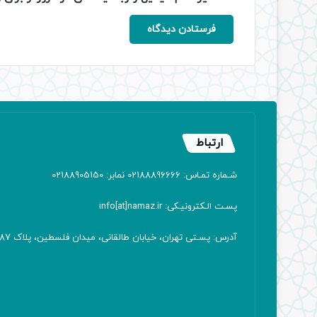
ارتباط
شـماره تمـاس: 02188896666 نمابر: 02188905150
پسـت الـکترونیـکی: info[at]namaz.ir
آدرس: پسـتی تهران، خیابان طالقانی، میدان فلسطین، پلاک 387 کدپستی: ۱۴۱۶۷۱۳۸۱۱