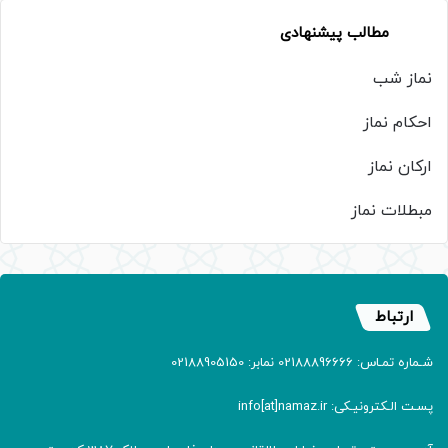
مطالب پیشنهادی
نماز شب
احکام نماز
ارکان نماز
مبطلات نماز
ارتباط
شـماره تمـاس: 02188896666 نمابر: 02188905150
پسـت الـکترونیـکی: info[at]namaz.ir