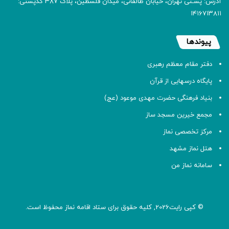
آدرس: پسـتی تهران، خیابان طالقانی، میدان فلسطین، پلاک 387 کدپستی:
۱۴۱۶۷۱۳۸۱۱
پیوندها
دفتر مقام معظم رهبری
پایگاه درسهایی از قرآن
بنیاد فرهنگی حضرت مهدی موعود (عج)
مجمع خیرین مسجد ساز
مرکز تخصصی نماز
هتل نماز مشهد
سامانه نماز من
© کپی رایت2026, کلیه حقوق برای ستاد اقامه
نماز
محفوظ است.