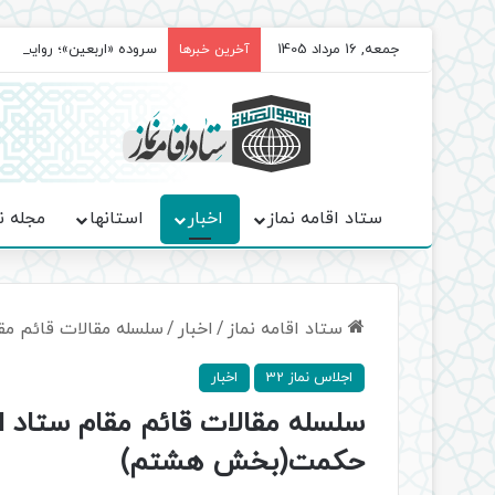
جمعه, 16 مرداد 1405
سروده‌ «اربعین»؛ روایت ح
آخرین خبرها
ستاد اقامه نماز
اخبار
استانها
مجله ن
ستاد اقامه نماز
/
اخبار
/
سلسله مقالات قائم م
اجلاس نماز 32
اخبار
سلسله مقالات قائم مقام ستاد اق
حکمت(بخش هشتم)