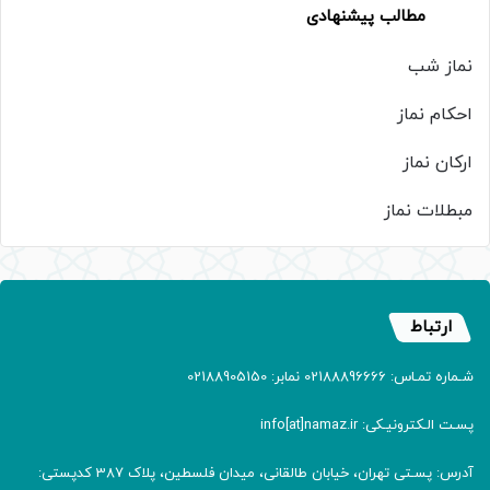
مطالب پیشنهادی
نماز شب
احکام نماز
ارکان نماز
مبطلات نماز
ارتباط
شـماره تمـاس: 02188896666 نمابر: 02188905150
پسـت الـکترونیـکی: info[at]namaz.ir
آدرس: پسـتی تهران، خیابان طالقانی، میدان فلسطین، پلاک 387 کدپستی: